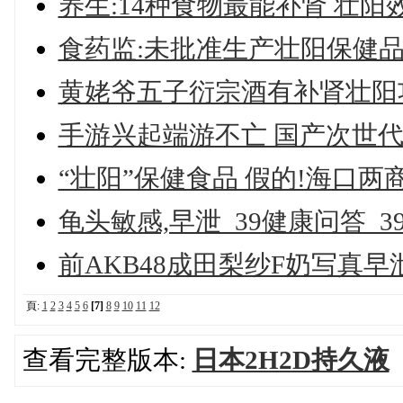
养生:14种食物最能补肾 壮阳
食药监:未批准生产壮阳保健品
黄姥爷五子衍宗酒有补肾壮阳
手游兴起端游不亡 国产次世代
“壮阳”保健食品 假的!海口两商
龟头敏感,早泄_39健康问答_3
前AKB48成田梨纱F奶写真早
頁:
1
2
3
4
5
6
[7]
8
9
10
11
12
查看完整版本:
日本2H2D持久液