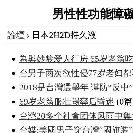
男性性功能障礙交流
論壇
› 日本2H2D持久液
為與妙龄爱人行房 65岁老翁
台男子两次欲性侵77岁老妇都
2018是台灣選舉年 谨防“反
69岁老翁服壮陽藥后昏迷
(0
台灣20多个社會团体风雨中
台媒:美國男子穿台灣“國旗装