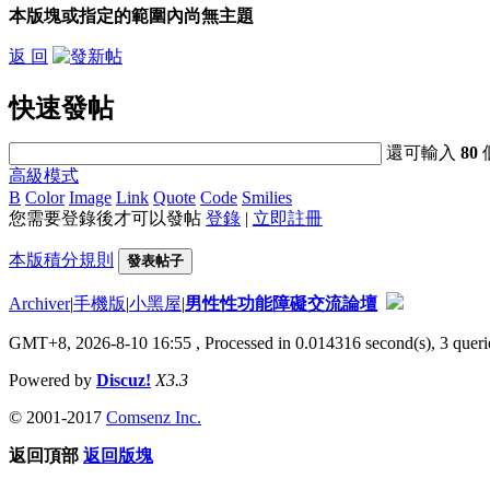
本版塊或指定的範圍內尚無主題
返 回
快速發帖
還可輸入
80
高級模式
B
Color
Image
Link
Quote
Code
Smilies
您需要登錄後才可以發帖
登錄
|
立即註冊
本版積分規則
發表帖子
Archiver
|
手機版
|
小黑屋
|
男性性功能障礙交流論壇
GMT+8, 2026-8-10 16:55
, Processed in 0.014316 second(s), 3 querie
Powered by
Discuz!
X3.3
© 2001-2017
Comsenz Inc.
返回頂部
返回版塊