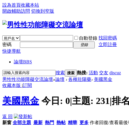
設為首頁
收藏本站
開啟輔助訪問
切換到窄版
找回密碼
自動登錄
密碼
立即註冊
登錄
快捷導航
論壇
BBS
搜索
熱搜:
活動
交友
discuz
搜索
男性性功能障礙交流論壇
»
論壇
›
各種壯陽藥
›
美國黑金
收藏本版
|
訂閱
美國黑金
今日:
0
|
主題:
231
|
排名
返 回
新窗
全部主題
最新
熱門
熱帖
精華
更多
作者
回復/查看
最後