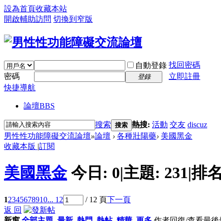
設為首頁
收藏本站
開啟輔助訪問
切換到窄版
找回密碼
自動登錄
密碼
立即註冊
登錄
快捷導航
論壇
BBS
搜索
熱搜:
活動
交友
discuz
搜索
男性性功能障礙交流論壇
»
論壇
›
各種壯陽藥
›
美國黑金
收藏本版
|
訂閱
美國黑金
今日:
0
|
主題:
231
|
排名
1
2
3
4
5
6
7
8
9
10
... 12
/ 12 頁
下一頁
返 回
新窗
全部主題
最新
熱門
熱帖
精華
更多
作者
回復/查看
最後