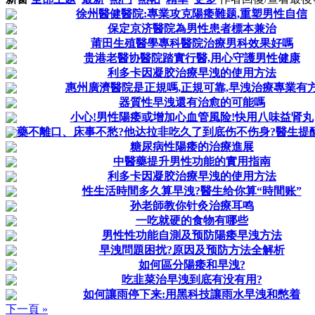
徐州醫健醫院:專業攻克陽痿難题,重塑男性自信
保定京济醫院為男性患者標本兼治
莆田生殖醫學專科醫院治療男科效果好嗎
贵港老醫协醫院踏實行醫,用心守護男性健康
利多卡因凝胶治療早洩的使用方法
惠州廣濟醫院是正規嗎,正規可靠,早洩治療專業有
器質性早洩還有治愈的可能嗎
小心!男性陽痿或增加心血管風险!快用八味益肾丸
藥不離口、床事不愁?他达拉非吃久了到底伤不伤身?醫生提醒:
糖尿病性陽痿的治療進展
中醫藥提升男性功能的實用指南
利多卡因凝胶治療早洩的使用方法
性生活時間多久算早洩?醫生给你算“時間账”
孙老師教你针灸治療耳鸣
一吃就硬的食物有哪些
男性性功能自測及预防陽痿早洩方法
早洩問題困扰?原因及预防方法全解析
如何區分陽痿和早洩?
吃韭菜治早洩到底有没有用?
如何讓雨停下来:用黑科技讓雨水早洩和憋着
下一頁 »