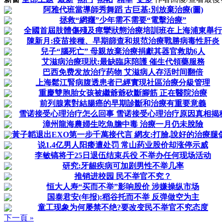
阿雅代班當導師秀舞蹈 古巨基:別放棄治療(圖)
拯救“網癮”少年需不需要“電擊治療”
全國首屆肢體傷殘及痙攣狀態治療培訓班在上海浦東舉行
陳新月:疫苗接種、早期篩查和規范治療戰勝病毒性肝炎
兒子“腦死亡” 母親放棄治療捐獻其器官救助6人
艾滋病治療現狀:最缺臨床陪護 催生代領藥服務
巴西免费发放治疗药物 艾滋病人存活时间翻倍
上海鬆江腎病腹透患者已經實現社區治療分級管理
重慶雙胞胎女孩被繼爺爺砍斷腳筋 正在醫院治療
前列腺素對結腸癌的早期診斷和治療有重要意義
雪诺接受心理治疗怎么回事 雪诺接受心理治疗原因真相揭
漳州龍海農婦生吃魚膽中毒 治療一月仍未脫險
黃子韜退出EXO第一步千萬接代言 網友:打臉,說好的治療腿
说1.4亿男人阳痿遭处罚 常山药业股价却涨停示威
李敏镐将于25日退伍结束兵役 不举办任何现场活动
研究:牙龈疾病可加剧男性不举几率
推销进校园 民不举官不究？
恒大人寿“买而不举”影响股价 涉嫌操纵市场
国泰君安(年报):稻谷托而不举 反弹做空为主
童工现象为何屡禁不绝?要改变民不举官不究态度
下一頁 »