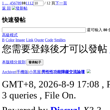
1 ...
4
5
6
7
8
9
10
11
12
/ 12 頁
下一頁
返 回
快速發帖
還可輸入
80
高級模式
B
Color
Image
Link
Quote
Code
Smilies
您需要登錄後才可以發帖
本版積分規則
發表帖子
Archiver
|
手機版
|
小黑屋
|
男性性功能障礙交流論壇
GMT+8, 2026-8-9 17:08
, 
3 queries , File On.