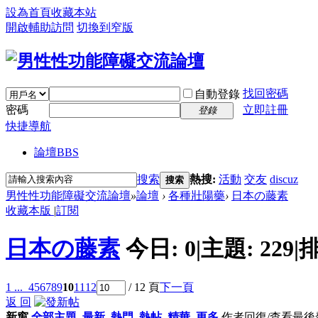
設為首頁
收藏本站
開啟輔助訪問
切換到窄版
找回密碼
自動登錄
密碼
立即註冊
登錄
快捷導航
論壇
BBS
搜索
熱搜:
活動
交友
discuz
搜索
男性性功能障礙交流論壇
»
論壇
›
各種壯陽藥
›
日本の藤素
收藏本版
|
訂閱
日本の藤素
今日:
0
|
主題:
229
|
1 ...
4
5
6
7
8
9
10
11
12
/ 12 頁
下一頁
返 回
新窗
全部主題
最新
熱門
熱帖
精華
更多
作者
回復/查看
最後