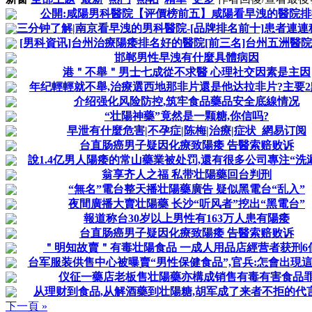
公開:咸陽男科醫院【评價榜前五】咸陽看早洩的醫院排
三分钟了解|南京看早洩的男科醫院-[品牌排名前十]患者連連
[男科資讯]台州治療陽痿排名好的醫院[前三名]台州五洲醫院男
邯郸男性早洩有什麼具體病因
港＂不舉＂男士七成從不求醫 心理社交因素是主因
年纪輕輕就不舉,治療選西地那非片還是他达拉非片?主要
介绍强化风险防控,筑牢食品藥品安全底線情况
“壮陽神藥”竟然是一颗糖,你信吗?
早泄有什麼危害|不孕症|陈梅|治療|症状_網易订阅
台直肠癌男子疑因化療致陽痿 告醫索赔败诉
說1.4亿男人陽痿的常山藥業被处罚,還有很多公司專注“洗
翁享齐人之福 私带壮陽藥回台判刑
“無名”電台整天播壮陽藥廣告 疑似黑電台“乱入”
夜間廣播大賣壮陽藥 长沙“听风者”挖出“黑電台”
報道称台30岁以上男性有163万人患有陽痿
台直肠癌男子疑因化療致陽痿 告醫索赔败诉
＂明知故賣＂有毒壮陽食品 一成人用品店經营者获刑6
台军服装供售中心被曝賣“男性保健食品”,官兵:怎會出現
仪征一藥店老板售壮陽藥亦構成销售有毒有害食品
从理财到食品,从解酒藥到壮陽糖,胡军成了来者不拒的代
下一頁 »