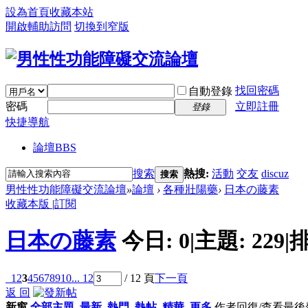
設為首頁
收藏本站
開啟輔助訪問
切換到窄版
找回密碼
自動登錄
密碼
立即註冊
登錄
快捷導航
論壇
BBS
搜索
熱搜:
活動
交友
discuz
搜索
男性性功能障礙交流論壇
»
論壇
›
各種壯陽藥
›
日本の藤素
收藏本版
|
訂閱
日本の藤素
今日:
0
|
主題:
229
|
1
2
3
4
5
6
7
8
9
10
... 12
/ 12 頁
下一頁
返 回
新窗
全部主題
最新
熱門
熱帖
精華
更多
作者
回復/查看
最後