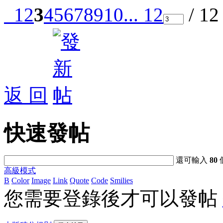
1
2
3
4
5
6
7
8
9
10
... 12
/ 1
返 回
快速發帖
還可輸入
80
高級模式
B
Color
Image
Link
Quote
Code
Smilies
您需要登錄後才可以發帖