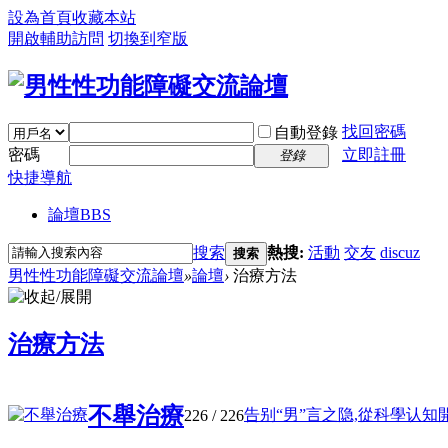
設為首頁
收藏本站
開啟輔助訪問
切換到窄版
找回密碼
自動登錄
密碼
立即註冊
登錄
快捷導航
論壇
BBS
搜索
熱搜:
活動
交友
discuz
搜索
男性性功能障礙交流論壇
»
論壇
›
治療方法
治療方法
不舉治療
告别“男”言之隐,從科學认知開 .
226
/ 226