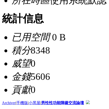
所在時區
使用系統默認
統計信息
已用空間
0 B
積分
8348
威望
0
金錢
5606
貢獻
0
Archiver
|
手機版
|
小黑屋
|
男性性功能障礙交流論壇