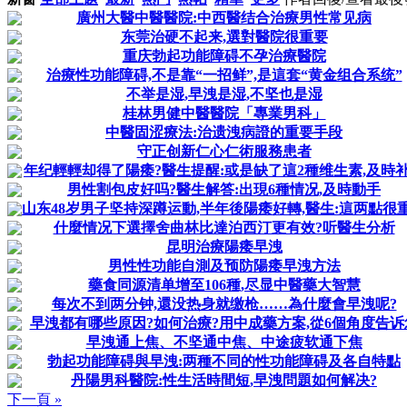
廣州大醫中醫醫院:中西醫结合治療男性常见病
东莞治硬不起来,選對醫院很重要
重庆勃起功能障碍不孕治療醫院
治療性功能障碍,不是靠“一招鲜”,是這套“黄金组合系统”
不举是湿,早洩是湿,不坚也是湿
桂林男健中醫醫院「專業男科」
中醫固涩療法:治遗洩病證的重要手段
守正创新仁心仁術服務患者
年纪輕輕却得了陽痿?醫生提醒:或是缺了這2種维生素,及時
男性割包皮好吗?醫生解答:出現6種情况,及時動手
山东48岁男子坚持深蹲运動,半年後陽痿好轉,醫生:這两點很
什麼情况下選擇舍曲林比達泊西汀更有效?听醫生分析
昆明治療陽痿早洩
男性性功能自測及预防陽痿早洩方法
藥食同源清单增至106種,尽显中醫藥大智慧
每次不到两分钟,還没热身就缴枪……為什麼會早洩呢?
早洩都有哪些原因?如何治療?用中成藥方案,從6個角度告诉
早洩通上焦、不坚通中焦、中途疲软通下焦
勃起功能障碍與早洩:两種不同的性功能障碍及各自特點
丹陽男科醫院:性生活時間短,早洩問題如何解决?
下一頁 »