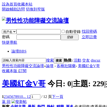
設為首頁
收藏本站
開啟輔助訪問
切換到窄版
找回密碼
自動登錄
密碼
立即註冊
登錄
快捷導航
論壇
BBS
搜索
熱搜:
活動
交友
discuz
搜索
男性性功能障礙交流論壇
»
論壇
›
各種壯陽藥
›
美國紅金V哥
收藏本版
|
訂閱
美國紅金V哥
今日:
0
|
主題:
229
|
1
2
3
4
5
6
7
8
9
10
... 12
/ 12 頁
下一頁
返 回
新窗
全部主題
最新
熱門
熱帖
精華
更多
作者
回復/查看
最後