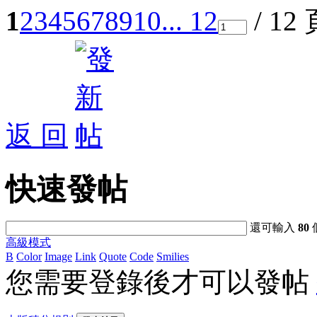
1
2
3
4
5
6
7
8
9
10
... 12
/ 12
返 回
快速發帖
還可輸入
80
高級模式
B
Color
Image
Link
Quote
Code
Smilies
您需要登錄後才可以發帖