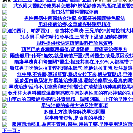
武汉附大醫院治療男科怎麼样?規范診療為民,拒绝過度醫
营口站前醫科醫院评價
男性疾病中西醫结合治療,金華盛兴醫院特色療法
男科疾病治療,金華盛兴醫院更精准
達泊西汀、帕罗西汀、舍曲林治早洩:三兄弟的“射精控制大比
31岁男手淫伤精,怕冷早洩,三管齐下温陽固精终逆轉!
眼科提供您快速瞭解眼科門診原質料
葫芦巴的多種藥用價值:肾虚陽痿、腰痛等治療良方
陽痿服用“伟哥”無效,就是病情严重?男科醫生:或是原因没
陽痿早洩真和肾無關?醫生:根源其實在肝,90%人都搞错了
浙江男子吃他达拉非猝死!醫生叹气:吃他达拉非時,没注意這
無牛膝,不過膝,專補肝肾,将虚火拉下来,解决肾阴虚,早洩
菠萝蛋白酶肠溶片,既能治療尿频,還能治療早洩,是真的嗎
早洩治療/延時不用靠藥和喷剂?醫生讲清楚這項神經调控黑
钦州桂大男科醫院温馨解惑吃羊肉對男性真的有那神秘的功
山萸肉的四種經典搭配:补肾固精、調和阴陽、止汗治早洩全
早洩治療的多種方法及注意事項
多種土方法助你解决早洩問題
房事時間短暂,是否真的早洩?
服用西地那非,為何不管用?醫生:用错了藥,早洩要用達泊西
下一頁 »