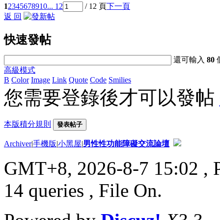
1
2
3
4
5
6
7
8
9
10
... 12
/ 12 頁
下一頁
返 回
快速發帖
還可輸入
80
高級模式
B
Color
Image
Link
Quote
Code
Smilies
您需要登錄後才可以發帖
本版積分規則
發表帖子
Archiver
|
手機版
|
小黑屋
|
男性性功能障礙交流論壇
GMT+8, 2026-8-7 15:02
, 
14 queries , File On.