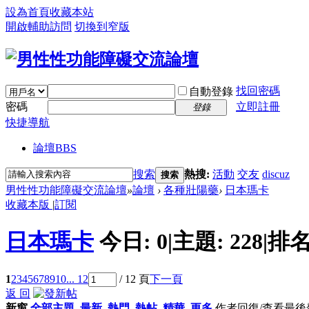
設為首頁
收藏本站
開啟輔助訪問
切換到窄版
找回密碼
自動登錄
密碼
立即註冊
登錄
快捷導航
論壇
BBS
搜索
熱搜:
活動
交友
discuz
搜索
男性性功能障礙交流論壇
»
論壇
›
各種壯陽藥
›
日本瑪卡
收藏本版
|
訂閱
日本瑪卡
今日:
0
|
主題:
228
|
排名
1
2
3
4
5
6
7
8
9
10
... 12
/ 12 頁
下一頁
返 回
新窗
全部主題
最新
熱門
熱帖
精華
更多
作者
回復/查看
最後