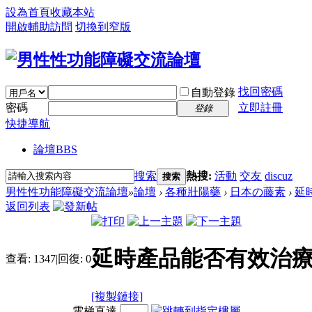
設為首頁
收藏本站
開啟輔助訪問
切換到窄版
找回密碼
自動登錄
密碼
立即註冊
登錄
快捷導航
論壇
BBS
搜索
熱搜:
活動
交友
discuz
搜索
男性性功能障礙交流論壇
»
論壇
›
各種壯陽藥
›
日本の藤素
›
延
返回列表
延時產品能否有效治療
查看:
1347
|
回復:
0
[複製鏈接]
電梯直達