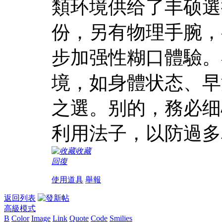
類环境供给了丰硕選
份，另有物理手腕，
步加强性糊口體驗。
境，如身體状态、早
之選。别的，務必细
利用法子，以防過多
收藏
回復
使用道具
舉報
返回列表
高級模式
B
Color
Image
Link
Quote
Code
Smilies