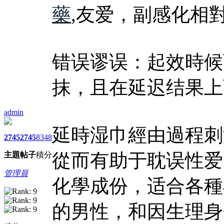
藥
,友爱，副感化相
错误谬误：起效時候
抹，且在延迟结果上
admin
延時湿巾經由過程刺
2745
2745
8348
從而有助于耽误性爱
主題
帖子
積分
管理員
化學成份，适合各種
的男性，和因生理身