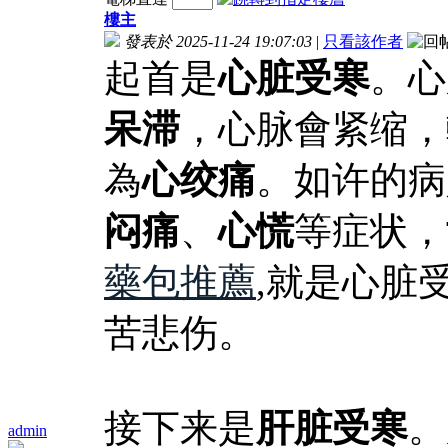
樓主
發表於 2025-11-24 19:07:03
|
只看該作者
起首是
心脏受寒
。心
呆滞
，心脉會紧缩，
為
心绞痛
。如许的病
闷痛
、
心慌
等症状，
藥包推薦
,就是心脏
苦悲伤。
接下来是
肝脏受寒
。
admin