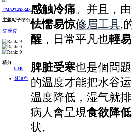
感触冷痛
。并且，由
2745
2745
8348
主題
帖子
積分
怯懦易惊
修眉工具
,
管理員
醒
，日常平凡也
輕易
積分
脾脏受寒
也是個問題
8348
發消息
的温度才能把水谷运
温度降低，湿气就排
病人會呈現
食欲降低
状。