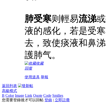
肺受寒
则輕易
流涕
或
液的感化，若是受寒
去，致使痰液和鼻涕
護肺气。
收藏
回復
使用道具
舉報
返回列表
高級模式
B
Color
Image
Link
Quote
Code
Smilies
您需要登錄後才可以回帖
登錄
|
立即註冊