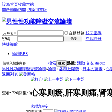
設為首頁
收藏本站
開啟輔助訪問
切換到窄版
找回密碼
自動登錄
密碼
立即註冊
登錄
快捷導航
論壇
BBS
搜索
熱搜:
活動
交友
discuz
搜索
男性性功能障礙交流論壇
»
論壇
›
各種壯陽藥
›
日本の藤素
›
心
返回列表
心寒则瘀,肝寒则痛,肾
查看:
726
|
回復:
0
[複製鏈接]
電梯直達