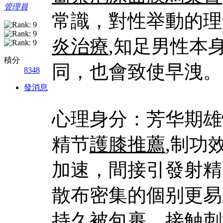
管理員
常識，對性举動的理
炎治療
,知足男性本
積分
同，也會致使早洩。
8348
發消息
心理身分：芳华期雄
精节
護膝推薦
,制功
加速，間接引發射精
散布密集的個别更易
持久被包裹，接触刺