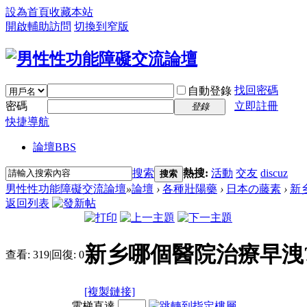
設為首頁
收藏本站
開啟輔助訪問
切換到窄版
找回密碼
自動登錄
密碼
立即註冊
登錄
快捷導航
論壇
BBS
搜索
熱搜:
活動
交友
discuz
搜索
男性性功能障礙交流論壇
»
論壇
›
各種壯陽藥
›
日本の藤素
›
新
返回列表
新乡哪個醫院治療早洩
查看:
319
|
回復:
0
[複製鏈接]
電梯直達