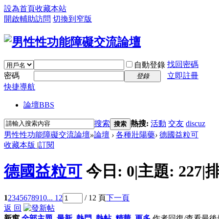
設為首頁
收藏本站
開啟輔助訪問
切換到窄版
找回密碼
自動登錄
密碼
立即註冊
登錄
快捷導航
論壇
BBS
搜索
熱搜:
活動
交友
discuz
搜索
男性性功能障礙交流論壇
»
論壇
›
各種壯陽藥
›
德國益粒可
收藏本版
|
訂閱
德國益粒可
今日:
0
|
主題:
227
|
排
1
2
3
4
5
6
7
8
9
10
... 12
/ 12 頁
下一頁
返 回
新窗
全部主題
最新
熱門
熱帖
精華
更多
作者
回復/查看
最後