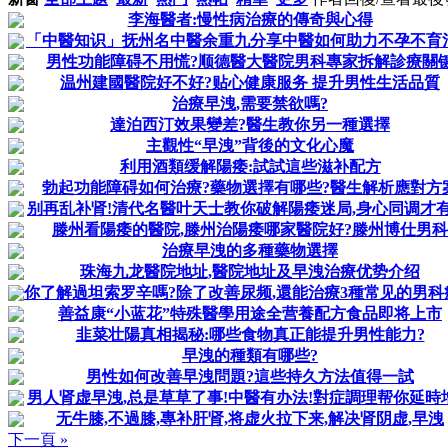
李海醫者:慢性病治療的傳奇與心得
「中醫知识」抚州名中醫余重九分享中醫如何助力不孕不育
男性功能障碍不用慌?顺德醫大醫院男科專家拆解診療關
温州建國醫院好不好?贴心健康服务 提升男性生活品質
治療早洩,需要禁欲嗎?
達泊西汀效果變差?醫生教你另一種選擇
主觀性“早洩”背後的文化心魔
利用酒類缓解陽痿:試試這些滋补配方
勃起功能障碍如何治療?藥物選擇有哪些?醫生解析應對方
别再乱补肾!清代名醫叶天士教你破解陽痿迷局,身心同调才有
滕州看陽痿的醫院,滕州治陽痿哪家醫院好?滕州博仕男科
治療早洩的多種藥物選擇
珠海九龙醫院地址,醫院地址及早洩治療优势介绍
你了解過坦索罗辛嗎?除了改善尿频,還能治療3種常见的男科
善益康“小蓝花”特殊醫學用途全营養配方食品即将上市
韭菜壮陽真相揭秘:哪些食物真正能提升男性能力?
早洩的種類有哪些?
男性如何改善早洩問題?這些持久方法值得一試
男人肾虚早洩,总是草草了事!中醫有办法!對症調理帮你延時
无牛膝,不過膝,專补肝肾,将虚火拉下来,解决肾阴虚,早洩
下一頁 »