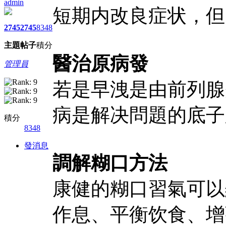
admin
短期内改良症状，但
2745
2745
8348
主題
帖子
積分
醫治原病發
管理員
若是早洩是由前列腺
病是解决問題的底子
積分
8348
發消息
調解糊口方法
康健的糊口習氣可以
作息、平衡饮食、增