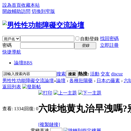
設為首頁
收藏本站
開啟輔助訪問
切換到窄版
找回密碼
自動登錄
密碼
立即註冊
登錄
快捷導航
論壇
BBS
搜索
熱搜:
活動
交友
discuz
搜索
男性性功能障礙交流論壇
»
論壇
›
各種壯陽藥
›
日本の藤素
›
六
返回列表
六味地黄丸治早洩嗎?
查看:
1334
|
回復:
0
[複製鏈接]
電梯直達