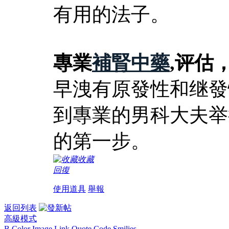
有用的法子。
專業
補腎中藥
,评估
早洩有原發性和继發
到專業的男科大夫举
的第一步。
收藏
回復
使用道具
舉報
返回列表
高級模式
B
Color
Image
Link
Quote
Code
Smilies