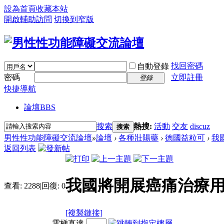
設為首頁
收藏本站
開啟輔助訪問
切換到窄版
找回密碼
自動登錄
密碼
立即註冊
登錄
快捷導航
論壇
BBS
搜索
熱搜:
活動
交友
discuz
搜索
男性性功能障礙交流論壇
»
論壇
›
各種壯陽藥
›
德國益粒可
›
我
返回列表
我國將開展癌痛治療
查看:
2288
|
回復:
0
[複製鏈接]
電梯直達