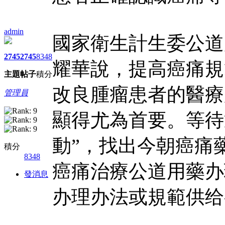
admin
國家衛生計生委公道
2745
2745
8348
耀華說，提高癌痛規
主題
帖子
積分
改良腫瘤患者的醫療
管理員
顯得尤為首要。等待
動”，找出今朝癌痛
積分
8348
癌痛治療公道用藥办
發消息
办理办法或規範供给