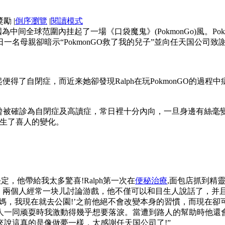
|
倒序瀏覽
|
閱讀模式
以美國為中间全球范圍內挂起了一場《口袋魔鬼》(PokmonGo)風
名母親卻暗示“PokmonGO救了我的兒子”並向任天国公司致
ph自年少起便得了自閉症，而近来她卻發現Ralph在玩PokmonGO
ph曾被確診為自閉症及高讀症，常日裡十分內向，一旦身邊有絲
卻發生了喜人的變化。
的決定，他帶給我太多驚喜!Ralph第一次在
便秘治療
,面包店抓到精
朋侪，兩個人經常一块儿討論游戲，他不僅可以和目生人說話了，并
媽，我現在就去公園!’之前他絕不會改變本身的習慣，而現在卻可
人一同顽耍時我激動得幾乎想要落淚。當遭到路人的幫助時他還
說這真的是像做夢一樣，太感謝任天国公司了!”