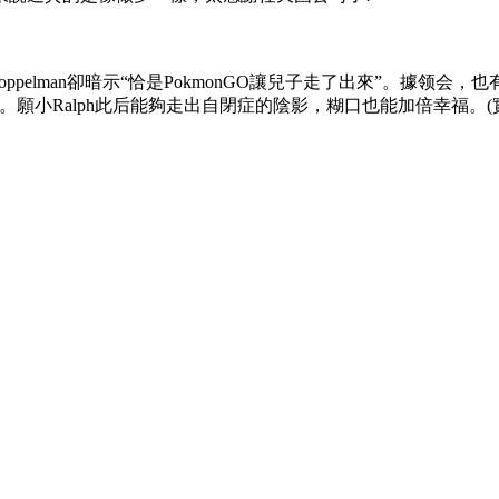
e koppelman卻暗示“恰是PokmonGO讓兒子走了出來”。據领
的受益者。願小Ralph此后能夠走出自閉症的陰影，糊口也能加倍幸福。