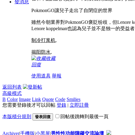
發消息
PokmonGO讓兒子走出了自閉症的世界
雖然今朝業界對PokmonGO褒貶纷歧，但Lenor
Lenore koppelman也認為兒子並不是独一
制冷打浆机
,
揭阳防水
,
收藏
回復
使用道具
舉報
返回列表
高級模式
B
Color
Image
Link
Quote
Code
Smilies
您需要登錄後才可以回帖
登錄
|
立即註冊
本版積分規則
回帖後跳轉到最後一頁
發表回復
Archiver
|
手機版
|
小黑屋
|
男性性功能障礙交流論壇