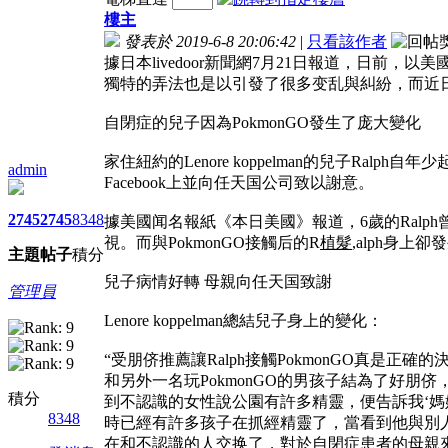
樓主
發表於 2019-6-8 20:06:42
|
只看該作者
據日本livedoor新聞網7月21日報道，日前，
獨特的弄法也是以引發了很多变乱與糾紛，而近日一
自閉症的兒子因為PokmonGO發生了庞大變化
家住紐約的Lenore koppelman的兒子Ral
admin
Facebook上並向任天国公司致以謝意。
2745
2745
8348
據美國闻名報紙《本日美國》報道，6歲的Ral
視。而與PokmonGO接觸后的R
植髮
,alph身上
主題
帖子
積分
兒子病情好轉 母親向任天国致謝
管理員
Lenore koppelman總結兒子身上的變化：
“受朋侪推薦讓Ralph接觸PokmonGO真是正確
和另外一名玩PokmonGO的男孩子結為了好
積分
到不認識的女性說公園有許多精靈，便告訴我‘媽
8348
時已經有許多孩子在抓經精靈了，當看到他與別
在和不認識的人交换了，對於自閉症患者的母親來