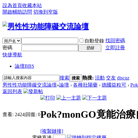
設為首頁
收藏本站
開啟輔助訪問
切換到窄版
找回密碼
自動登錄
密碼
立即註冊
登錄
快捷導航
論壇
BBS
搜索
熱搜:
活動
交友
discuz
搜索
男性性功能障礙交流論壇
»
論壇
›
各種壯陽藥
›
德國益粒可
›
Po
返回列表
Pok?monGO竟能
查看:
2424
|
回復:
0
[複製鏈接]
電梯直達