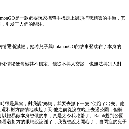
。PokmonGO是一款必要玩家攜帶手機走上街頭捕获精靈的手游，其
謝，引发了人們的關注。
的過程中病情逐漸減輕，她將兒子與PokmonGO的故事登载在了本身的
毫變化情緒便會極其不穩定。他從不與人交談，也無法與别人對
靈時很是興奮，對我說‘媽媽，我要去抓下一隻!’便跑了出去。他
且還和對方熱情地聊起了天!他之前從沒在晚上去過公園，但聽
以輕易做本身想做的事，真是太令我吃驚了。Ralph趕到公園
會看著對方的眼睛說謝謝了，我隻想說太開心了，自閉症的兒子