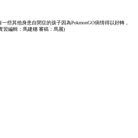
会，也有一些其他身患自閉症的孩子因為PokmonGO病情得以好轉，
(實習編輯：馬建穗 審稿：馬麗)