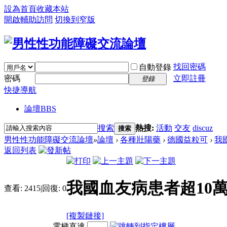
設為首頁
收藏本站
開啟輔助訪問
切換到窄版
找回密碼
自動登錄
密碼
立即註冊
登錄
快捷導航
論壇
BBS
搜索
熱搜:
活動
交友
discuz
搜索
男性性功能障礙交流論壇
»
論壇
›
各種壯陽藥
›
德國益粒可
›
我
返回列表
我國血友病患者超10
查看:
2415
|
回復:
0
[複製鏈接]
電梯直達