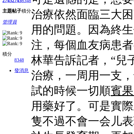
2745
2745
8348
治療依然面臨三大困
主題
帖子
積分
管理員
用的問題。因為終生
注，每個血友病患者
積分
林華告訴記者，“兒
8348
發消息
治療，一周用一支，
試的時候一切順
賓果
用藥好了。可是實際
隻不過不會一会儿表