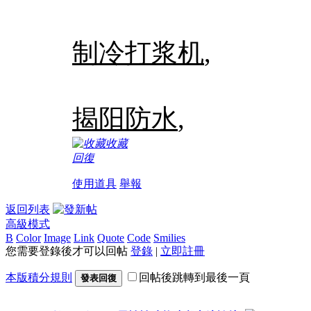
制冷打浆机
,
揭阳防水
,
收藏
回復
使用道具
舉報
返回列表
高級模式
B
Color
Image
Link
Quote
Code
Smilies
您需要登錄後才可以回帖
登錄
|
立即註冊
本版積分規則
回帖後跳轉到最後一頁
發表回復