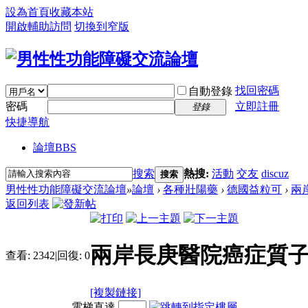
設為首頁
收藏本站
開啟輔助訪問
切換到窄版
找回密碼
自動登錄
密碼
立即註冊
登錄
快捷導航
論壇
BBS
搜索
熱搜:
活動
交友
discuz
搜索
男性性功能障礙交流論壇
»
論壇
›
各種壯陽藥
›
德國益粒可
›
兩
返回列表
兩岸長庚醫院癌症質
查看:
2342
|
回復:
0
[複製鏈接]
電梯直達