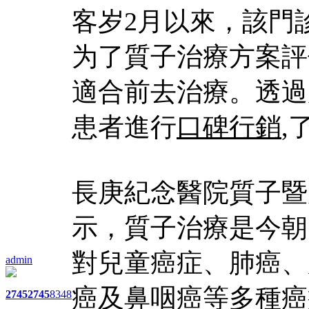
客岁2月以來，該門
为了質子治療方案評
適合前去治療。透過
患者進行
口碑行銷
,
長庚紀念醫院質子暨
示，質子治療是今朝
對兒童癌症、肺癌、
admin
癌及鼻咽癌等多種癌
2745
2745
8348