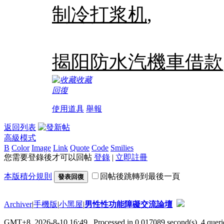
制冷打浆机
,
揭阳防水
汽機車借款
收藏
回復
使用道具
舉報
返回列表
高級模式
B
Color
Image
Link
Quote
Code
Smilies
您需要登錄後才可以回帖
登錄
|
立即註冊
本版積分規則
回帖後跳轉到最後一頁
發表回復
Archiver
|
手機版
|
小黑屋
|
男性性功能障礙交流論壇
GMT+8, 2026-8-10 16:49
, Processed in 0.017089 second(s), 4 querie