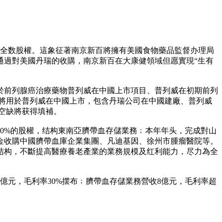
的全数股權。這象征著南京新百將擁有美國食物藥品監督办理局
通過對美國丹瑞的收購，南京新百在大康健領域但愿實現“生有
擬用於前列腺癌治療藥物普列威在中國上市項目、普列威在初期前列
億元將用於普列威在中國上市，包含丹瑞公司在中國建廠、普列威
空缺將获得填補。
20%的股權，结构東南亞臍帶血存儲業務﹔本年年头，完成對山
金收購中國臍帶血庫企業集團、凡迪基因、徐州市腫瘤醫院等。
结构，不斷提高醫療養老產業的業務規模及红利能力，尽力為全
億元，毛利率30%摆布﹔臍帶血存儲業務營收8億元，毛利率超