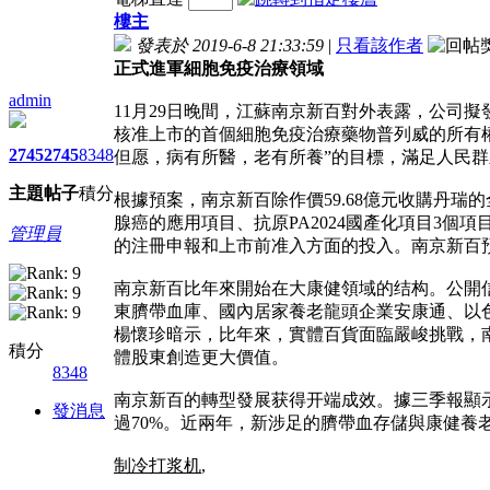
樓主
發表於 2019-6-8 21:33:59
|
只看該作者
正式進軍細胞免疫治療領域
admin
11月29日晚間，江蘇南京新百對外表露，公司擬
核准上市的首個細胞免疫治療藥物普列威的所有
2745
2745
8348
但愿，病有所醫，老有所養”的目標，滿足人民
主題
帖子
積分
根據預案，南京新百除作價59.68億元收購丹
腺癌的應用項目、抗原PA2024國產化項目3
管理員
的注冊申報和上市前准入方面的投入。南京新百
南京新百比年來開始在大康健領域的结构。公開信
東臍帶血庫、國內居家養老龍頭企業安康通、以
楊懷珍暗示，比年來，實體百貨面臨嚴峻挑戰，
積分
體股東創造更大價值。
8348
南京新百的轉型發展获得开端成效。據三季報顯示
發消息
過70%。近兩年，新涉足的臍帶血存儲與康健養
制冷打浆机
,