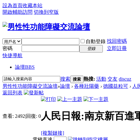
設為首頁
收藏本站
開啟輔助訪問
切換到窄版
找回密碼
自動登錄
密碼
立即註冊
登錄
快捷導航
論壇
BBS
搜索
熱搜:
活動
交友
discuz
搜索
男性性功能障礙交流論壇
»
論壇
›
各種壯陽藥
›
德國益粒可
›
人
返回列表
人民日報:南京新百進
查看:
2492
|
回復:
0
[複製鏈接]
電梯直達