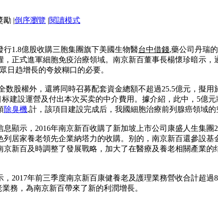
|
倒序瀏覽
|
閱讀模式
發行1.8億股收購三胞集團旗下美國生物醫
台中借錢
,藥公司丹瑞
權，正式進軍細胞免疫治療領域。南京新百董事長楊懷珍暗示，
群眾日趋增長的夸姣糊口的必要。
瑞的全数股權外，還將同時召募配套資金總額不超過25.5億元，
個項目标建設運營及付出本次买卖的中介費用。據介紹，此中，5
預
除臭機
,計，該項目建設完成后，我國細胞治療前列腺癌領域的
息顯示，2016年南京新百收購了新加坡上市公司康盛人生集團
色列居家養老領先企業納塔力的收購。别的，南京新百還參設基
南京新百及時調整了發展戰略，加大了在醫療及養老相關產業的
，2017年前三季度南京新百康健養老及護理業務營收合計超過8
老業務，為南京新百帶來了新的利潤增長。