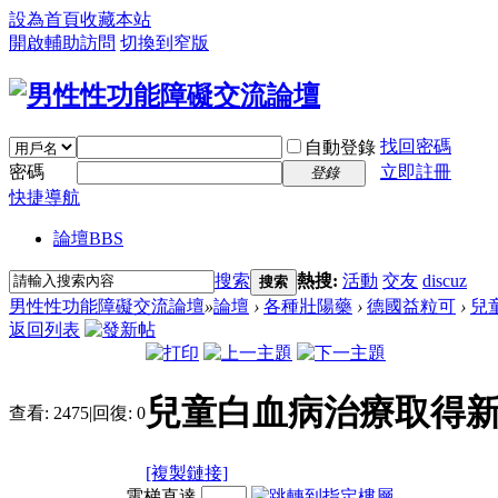
設為首頁
收藏本站
開啟輔助訪問
切換到窄版
找回密碼
自動登錄
密碼
立即註冊
登錄
快捷導航
論壇
BBS
搜索
熱搜:
活動
交友
discuz
搜索
男性性功能障礙交流論壇
»
論壇
›
各種壯陽藥
›
德國益粒可
›
兒
返回列表
兒童白血病治療取得
查看:
2475
|
回復:
0
[複製鏈接]
電梯直達