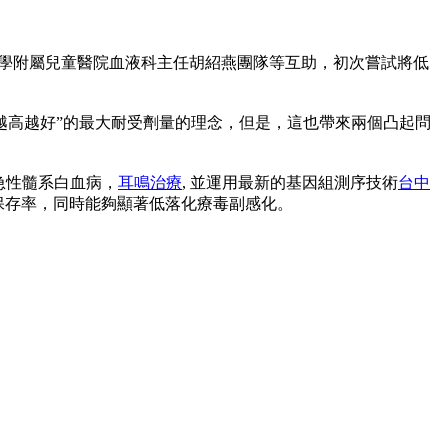
大學附屬兒童醫院血液科主任胡紹燕團隊等互助，初次嘗試將低
越高越好”的最大耐受劑量的理念，但是，這也帶來兩個凸起問
急性髓系白血病，
耳鳴治療
, 並運用最新的基因組測序技術
台中
保存率，同時能夠顯著低落化療毒副感化。