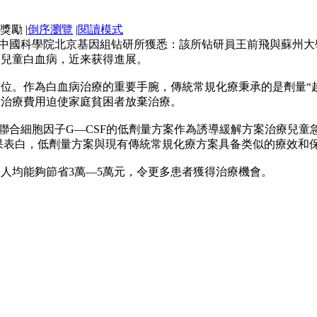
|
倒序瀏覽
|
閱讀模式
2日從中國科學院北京基因組钻研所獲悉：該所钻研員王前飛與蘇州
診兒童白血病，近来获得進展。
位。作為白血病治療的重要手腕，傳統常規化療秉承的是劑量“
的治療費用迫使家庭貧困者放棄治療。
物聯合細胞因子G—CSF的低劑量方案作為誘導緩解方案治療兒童
果表白，低劑量方案與現有傳統常規化療方案具备类似的療效和
人均能夠節省3萬—5萬元，令更多患者獲得治療機會。