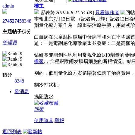
admin
樓主
發表於 2019-6-8 21:54:08
|
只看該作者
本報北京7月12日電 （記者吳月輝）記者1
2745
2745
8348
劑量化療方案作為一線重要治療手腕，用於初
主題
帖子
積分
白血病在兒童惡性腫瘤中發病率和灭亡率均居首
管理員
題：一是毒副感化導致嚴重並發症﹔二是高額
钻研團隊開創性地利用常規化療1/10劑量的藥
搬家
,，全程跟蹤阐发腫瘤細胞的断根情況。結
别的，低劑量化療方案還顯著低落了治療費用，
積分
8348
制冷打浆机
,
發消息
揭阳防水
,
收藏
回復
使用道具
舉報
返回列表