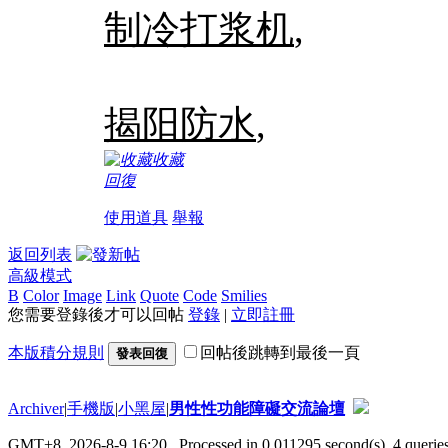
制冷打浆机
,
揭阳防水
,
收藏
回復
使用道具
舉報
返回列表
高級模式
B
Color
Image
Link
Quote
Code
Smilies
您需要登錄後才可以回帖
登錄
|
立即註冊
本版積分規則
回帖後跳轉到最後一頁
發表回復
Archiver
|
手機版
|
小黑屋
|
男性性功能障礙交流論壇
GMT+8, 2026-8-9 16:20
, Processed in 0.011295 second(s), 4 queries