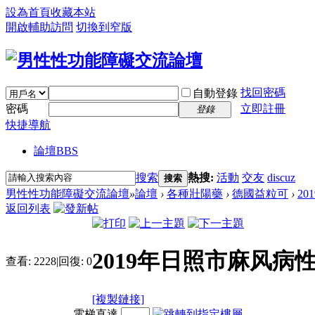
設為首頁
收藏本站
開啟輔助訪問
切換到窄版
找回密碼
自動登錄
密碼
立即註冊
登錄
快捷導航
論壇
BBS
搜索
熱搜:
活動
交友
discuz
搜索
男性性功能障礙交流論壇
»
論壇
›
各種壯陽藥
›
德國益粒可
›
2
返回列表
2019年日照市麻风
查看:
2228
|
回復:
0
[複製鏈接]
電梯直達