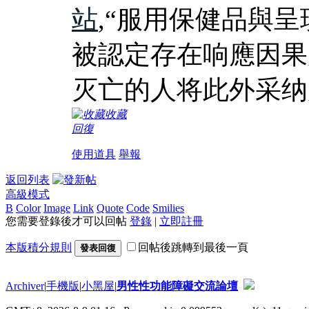
站
,“服用保健品與
被認定存在响應因果
灭亡的人将此外采纳
收藏
回復
使用道具
舉報
返回列表
高級模式
B
Color
Image
Link
Quote
Code
Smilies
您需要登錄後才可以回帖
登錄
|
立即註冊
本版積分規則
回帖後跳轉到最後一頁
發表回復
Archiver
|
手機版
|
小黑屋
|
男性性功能障礙交流論壇