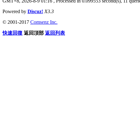
GMT+8, 2026-8-9 01:16
, Processed in 0.099553 second(s), 11 querie
Powered by
Discuz!
X3.3
© 2001-2017
Comsenz Inc.
快速回復
返回頂部
返回列表