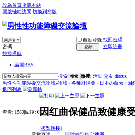
設為首頁
收藏本站
開啟輔助訪問
切換到窄版
找回密碼
自動登錄
密碼
立即註冊
登錄
快捷導航
論壇
BBS
搜索
熱搜:
活動
交友
discuz
搜索
男性性功能障礙交流論壇
»
論壇
›
各種壯陽藥
›
日本の藤素
›
因
返回列表
因红曲保健品致健康受
查看:
1583
|
回復:
0
[複製鏈接]
電梯直達