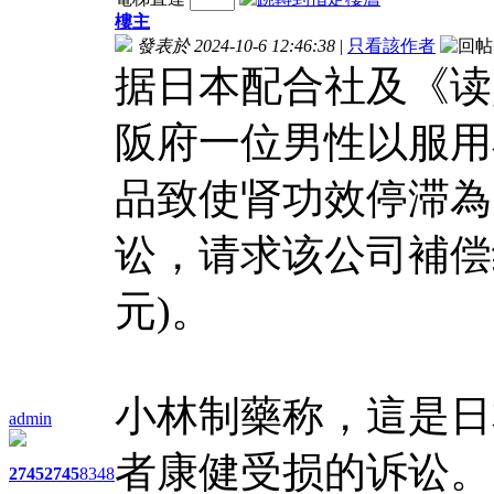
樓主
發表於 2024-10-6 12:46:38
|
只看該作者
据日本配合社及《读
阪府一位男性以服用
品致使肾功效停滞為
讼，请求该公司補偿约
元)。
小林制藥称，這是日
admin
者康健受损的诉讼。
2745
2745
8348