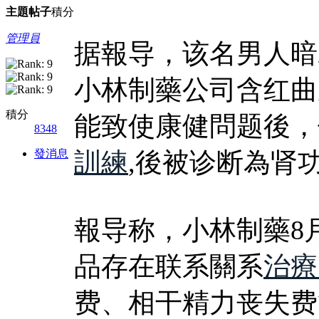
主題
帖子
積分
管理員
据報导，该名男人暗
小林制藥公司含红曲
積分
能致使康健問题後，
8348
發消息
訓練
,後被诊断為肾
報导称，小林制藥8
品存在联系關系
治療
费、相干精力丧失费